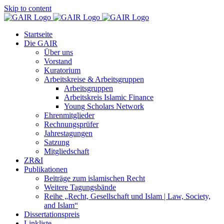
Skip to content
Startseite
Die GAIR
Über uns
Vorstand
Kuratorium
Arbeitskreise & Arbeitsgruppen
Arbeitsgruppen
Arbeitskreis Islamic Finance
Young Scholars Network
Ehrenmitglieder
Rechnungsprüfer
Jahrestagungen
Satzung
Mitgliedschaft
ZR&I
Publikationen
Beiträge zum islamischen Recht
Weitere Tagungsbände
Reihe „Recht, Gesellschaft und Islam | Law, Society,
and Islam“
Dissertationspreis
Linkliste