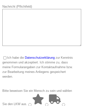
Nachricht (Pflichtfeld)
KONTAKT
Prof. Dr. Hatem Elliesie, MLE
Universität Leipzig
Orientalische Institut
Schillerstr. 6
04109 Leipzig
gair@uni-leipzig.de
Ich habe die
Datenschutzerklärung
zur Kenntnis
genommen und akzeptiert. Ich stimme zu, dass
meine Formularangaben zur Kontaktaufnahme bzw.
WICHTIGES
zur Bearbeitung meines Anliegens gespeichert
werden.
Datenschutzerklärung
Bitte beweisen Sie ein Mensch zu sein und wählen
Impressum
Kontakt
Sie
den LKW
aus.