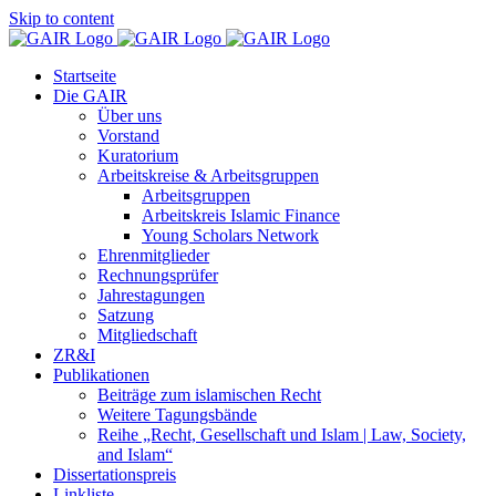
Skip to content
Startseite
Die GAIR
Über uns
Vorstand
Kuratorium
Arbeitskreise & Arbeitsgruppen
Arbeitsgruppen
Arbeitskreis Islamic Finance
Young Scholars Network
Ehrenmitglieder
Rechnungsprüfer
Jahrestagungen
Satzung
Mitgliedschaft
ZR&I
Publikationen
Beiträge zum islamischen Recht
Weitere Tagungsbände
Reihe „Recht, Gesellschaft und Islam | Law, Society,
and Islam“
Dissertationspreis
Linkliste