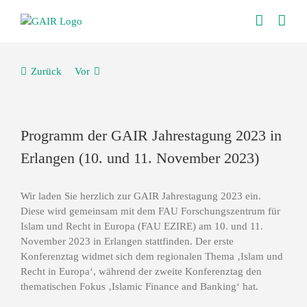
Skip
to
content
Zurück
Vor
KONTAKT
Prof. Dr. Hatem Elliesie, MLE
Programm der GAIR Jahrestagung 2023 in
Universität Leipzig
Erlangen (10. und 11. November 2023)
Orientalische Institut
Schillerstr. 6
04109 Leipzig
Wir laden Sie herzlich zur GAIR Jahrestagung 2023 ein.
gair@uni-leipzig.de
Diese wird gemeinsam mit dem FAU Forschungszentrum für
Islam und Recht in Europa (FAU EZIRE) am 10. und 11.
November 2023 in Erlangen stattfinden. Der erste
Konferenztag widmet sich dem regionalen Thema ‚Islam und
Recht in Europa‘, während der zweite Konferenztag den
WICHTIGES
thematischen Fokus ‚Islamic Finance and Banking‘ hat.